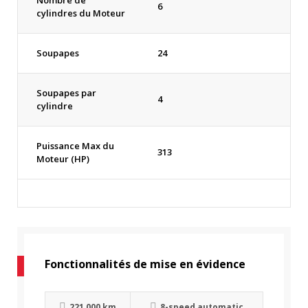
Nombre de
6
cylindres du Moteur
Soupapes
24
Soupapes par
4
cylindre
Puissance Max du
313
Moteur (HP)
Fonctionnalités de mise en évidence
221 000 km
8-speed automatic