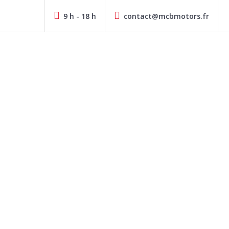
9 h - 18 h
contact@mcbmotors.fr
Vendeur de véhicules d'occasion à Gradignan
MCBMOTORS